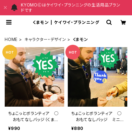
KYOMOⒸはケイワイ・プランニングの生活用品ブラン
ドです
くまモン | ケイワイ・プランニング
HOME
キャラクター・デザイン
くまモン
ちょこっとボランティア ◯
ちょこっとボランティア ◯
おもてなしバッジ（くまモ
おもてなしバッジ ミニ
ン）2枚セット
（くまモン）2枚セット
¥990
¥880