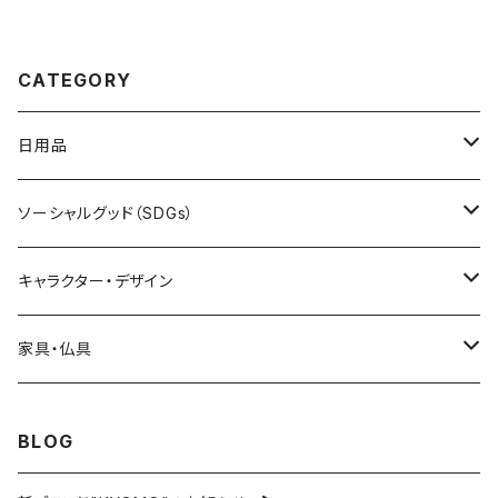
CATEGORY
日用品
キッチン
ソーシャルグッド（SDGs）
フィングー
衛生
コミュニケーション
キャラクター・デザイン
その他
旅行
リユース
クラミサヨ
家具・仏具
その他
エコバッグ
ベビーカー・車いす
マヨロボZ
家具
BLOG
カレンダー
シール
くまモン
仏具