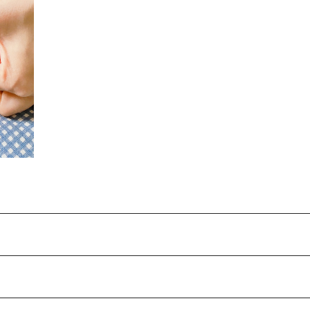
s e
個セッ