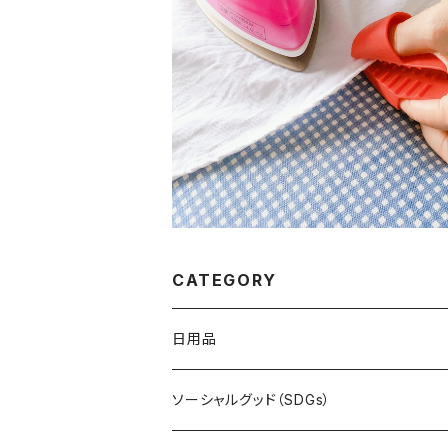
使い方はあなた次第 ▶日本テレビnew
very.で紹介 『FINGOO フィングー２
¥1,300
ト』
CATEGORY
日用品
キッチン
ソーシャルグッド（SDGs）