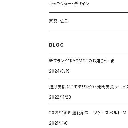
フィングー
衛生
コミュニケーション
キャラクター・デザイン
その他
旅行
リユース
クラミサヨ
家具・仏具
その他
エコバッグ
ベビーカー・車いす
マヨロボZ
家具
BLOG
カレンダー
シール
くまモン
仏具
新ブランド"KYOMO"のお知らせ
2024/5/19
造形支援（3Dモデリング）・発明支援サービ
2022/11/23
2021/11/08 進化系スーツケースベルト「M
2021/11/8