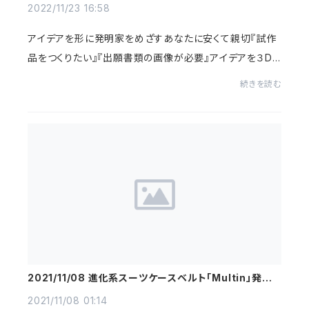
2022/11/23 16:58
アイデアを形に発明家をめざすあなたに安くて親切『試作
品をつくりたい』『出願書類の画像が必要』アイデアを３D
CADで設計3Dデータ作成のみ １０，０００円～ ※事前の
続きを読む
設計情報や構造による3Dプリンタでの造形も...
2021/11/08 進化系スーツケースベルト「Multin」発
売
2021/11/08 01:14