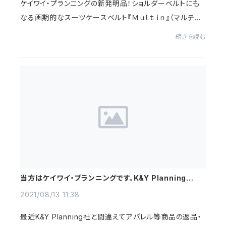
ケイワイ・プランニングの新発明品！ショルダーベルトにも
なる画期的なスーツケースベルト『Ｍｕｌｔｉｎ』（マルティ
ン）。旅行・ビジネス以外にも家事・育児・アウトドア・災害
続きを読む
時等、マルチに使える多目的なベ...
当方はケイワイ・プランニングです。K&Y Planning社で
はありません。
2021/08/13 11:38
最近K&Y Planning社と間違えてアパレル等商品の返品・